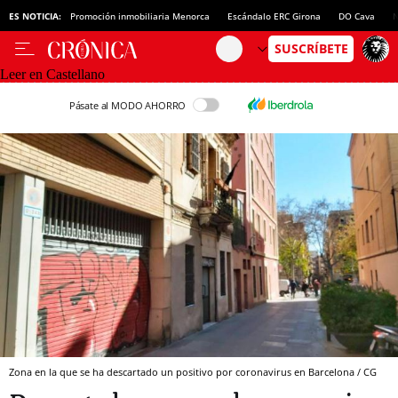
ES NOTICIA:
Promoción inmobiliaria Menorca
Escándalo ERC Girona
DO Cava
N
Leer en Castellano
Pásate al MODO AHORRO
Zona en la que se ha descartado un positivo por coronavirus en Barcelona / CG