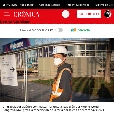
ES NOTICIA:
'Ikea chino'
Aerolínea Starlux
'Fintech' suspendida
Fugitivo en Sitg
Leer en Castellano
Pásate al MODO AHORRO
Un trabajador asiático con mascarilla junto al pabellón del Mobile World
Congress (MWC) tras la cancelación de la feria por la crisis del coronavirus / EP