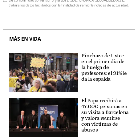
De conformidad con el RGPD y la LOPDGDD, CRÓNICA GLOBALMEDIA S.L.
tratará los datos facilitados con la finalidad de remitirle noticias de actualidad.
MÁS EN VIDA
Pinchazo de Ustec
en el primer día de
la huelga de
profesores: el 91% le
da la espalda
El Papa recibirá a
47.000 personas en
su visita a Barcelona
y valora reunirse
con víctimas de
abusos