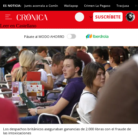
ES NOTICIA:
Junts acorrala a Comín
Wallapop
Crimen La Pegaso
Tracjusa
H
Leer en Castellano
Pásate al MODO AHORRO
Los despachos británicos aseguraban ganancias de 2.000 libras con el fraude de
las intoxicaciones