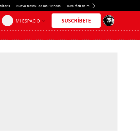
lítoris
Nuevo tresmil de los Pirineos
Ruta fácil de montaña
El arroz más meloso