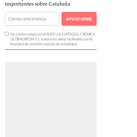
importantes sobre Cataluña
APUNTARME
De conformidad con el RGPD y la LOPDGDD, CRÓNICA
GLOBALMEDIA S.L. tratará los datos facilitados con la
finalidad de remitirle noticias de actualidad.