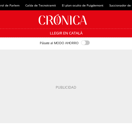
rol de Parlem
Caída de Tecnotramit
El plan oculto de Puigdemont
Succionador de c
LLEGIR EN CATALÀ
Pásate al MODO AHORRO