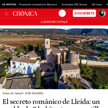
ES NOTICIA:
Promoción inmobiliaria Menorca
Escándalo ERC Girona
DO Cava
N
LLEGIR EN CATALÀ
Pásate al MODO AHORRO
Vistas de Talteüll
SOM SEGARRA
El secreto románico de Lleida: un