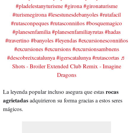
#pladelestanyturisme
#girona
#gironaturisme
#turismegirona
#lesestunesdebanyoles
#rutafacil
#rutasconpeques
#rutasconniños
#bosquemagico
#planesenfamilia
#planesenfamiliayrutas
#hadas
#travertino
#banyoles
#leyendas
#excursionesconniños
#excursiones
#excursions
#excursionsambnens
#descobreixcatalunya
#igerscatalunya
#rutascortas
♬
Shots - Broiler Extended Club Remix - Imagine
Dragons
rocas
La leyenda popular incluso asegura que estas
agrietadas
adquirieron su forma gracias a estos seres
mágicos.