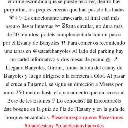
enorme escondida que se puede recorrer, dentro hay
purpurina, los peques creerán que han pasado las hadas
🧚♀️✨ Es emocionante atravesarla, al final está más
oscuro llevar linternas 🔦 ⏳Ruta circular, no dura más
de 20 minutos, podéis complementarla con un paseo
por el Estany de Banyoles 🍴 Para comer os recomiendo
una tapas en @setcafebanyoles Al lado del parking hay
un cartel informativo y dos mesas de picnic 🧺 📍
Llegar a Banyoles, Girona, tomar la ruta del estany de
Banyoles y luego dirigirse a la carretera a Olot. Al pasar
el cruce a Pujarnol, se sigue en dirección a Mieres por
unos 250 metros hasta el aparcamiento que da acceso al
Bosc de les Estunes ⁉️ Lo conocías? 📖 Encontraréis
éste bosque en la guía de Pla de l'Estany y en la guía de
bosques encantados.
#lesestunesporqueres
#lesestunes
#pladelestany
#pladelestanybanyoles