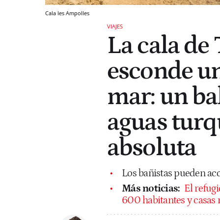
Cala les Ampolles
VIAJES
La cala de
esconde un
mar: un ba
aguas turq
absoluta
Los bañistas pueden acc
Más noticias:
El refug
600 habitantes y casas