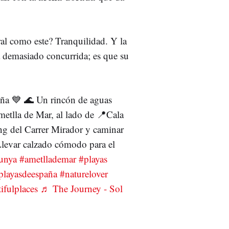
al como este? Tranquilidad. Y la
a demasiado concurrida; es que su
uña 💙 🌊 Un rincón de aguas
Ametlla de Mar, al lado de 📍Cala
ing del Carrer Mirador y caminar
levar calzado cómodo para el
lunya
#ametllademar
#playas
playasdeespaña
#naturelover
ifulplaces
♬ The Journey - Sol