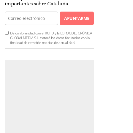
importantes sobre Cataluña
APUNTARME
De conformidad con el RGPD y la LOPDGDD, CRÓNICA
GLOBALMEDIA S.L. tratará los datos facilitados con la
finalidad de remitirle noticias de actualidad.