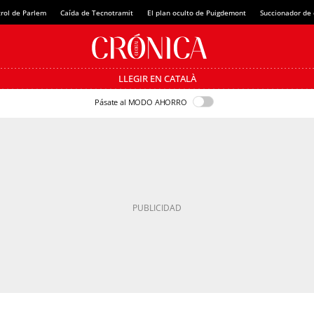
rol de Parlem
Caída de Tecnotramit
El plan oculto de Puigdemont
Succionador de c
LLEGIR EN CATALÀ
Pásate al MODO AHORRO