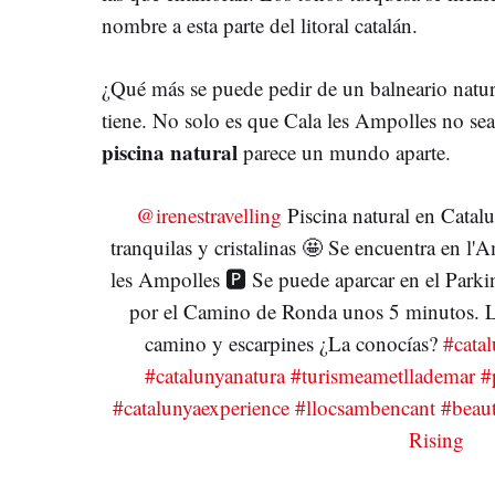
nombre a esta parte del litoral catalán.
¿Qué más se puede pedir de un balneario natur
tiene. No solo es que Cala les Ampolles no se
piscina natural
parece un mundo aparte.
@irenestravelling
Piscina natural en Catal
tranquilas y cristalinas 🤩 Se encuentra en l'
les Ampolles 🅿️ Se puede aparcar en el Park
por el Camino de Ronda unos 5 minutos. L
camino y escarpines ¿La conocías?
#cata
#catalunyanatura
#turismeametllademar
#
#catalunyaexperience
#llocsambencant
#beaut
Rising