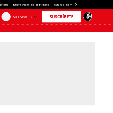
lítoris
Nuevo tresmil de los Pirineos
Ruta fácil de montaña
El arroz más meloso