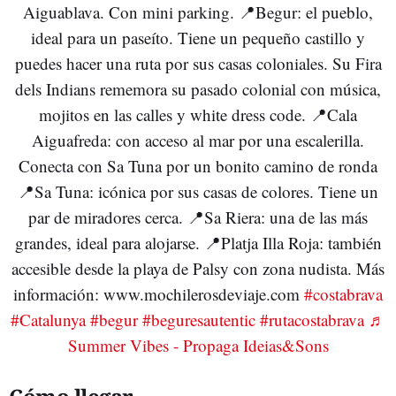
Aiguablava. Con mini parking. 📍Begur: el pueblo,
ideal para un paseíto. Tiene un pequeño castillo y
puedes hacer una ruta por sus casas coloniales. Su Fira
dels Indians rememora su pasado colonial con música,
mojitos en las calles y white dress code. 📍Cala
Aiguafreda: con acceso al mar por una escalerilla.
Conecta con Sa Tuna por un bonito camino de ronda
📍Sa Tuna: icónica por sus casas de colores. Tiene un
par de miradores cerca. 📍Sa Riera: una de las más
grandes, ideal para alojarse. 📍Platja Illa Roja: también
accesible desde la playa de Palsy con zona nudista. Más
información: www.mochilerosdeviaje.com
#costabrava
#Catalunya
#begur
#beguresautentic
#rutacostabrava
♬
Summer Vibes - Propaga Ideias&Sons