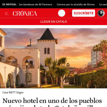
ES NOTICIA:
Los bandazos de AX Partners
Carrera por la alcaldía de Girona
La sec
LLEGIR EN CATALÀ
Pásate al MODO AHORRO
Casa METT Sitges
Nuevo hotel en uno de los pueblos