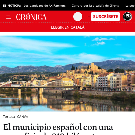
ES NOTICIA:
Los bandazos de AX Partners
Carrera por la alcaldía de Girona
La sec
LLEGIR EN CATALÀ
Pásate al MODO AHORRO
Tortosa
CANVA
El municipio español con una