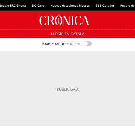
ándalo ERC Girona
DO Cava
Nuevas dotaciones Mossos
365 Obrador
Pueblo de
LLEGIR EN CATALÀ
Pásate al MODO AHORRO