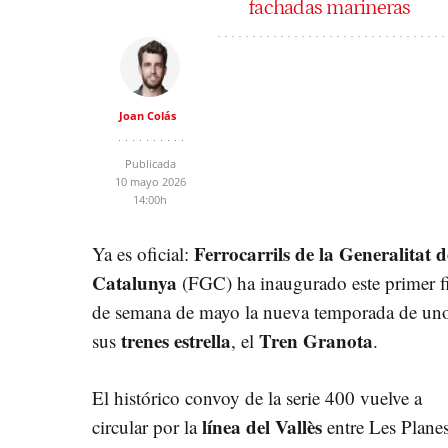
fachadas marineras
Joan Colás
Publicada
10 mayo 2026
14:00h
Ferrocarrils de la Generalitat d
Ya es oficial:
Catalunya
(FGC) ha inaugurado este primer f
de semana de mayo la nueva temporada de un
trenes estrella
Tren Granota
sus
, el
.
El histórico convoy de la serie 400 vuelve a
línea del Vallès
circular por la
entre Les Plane