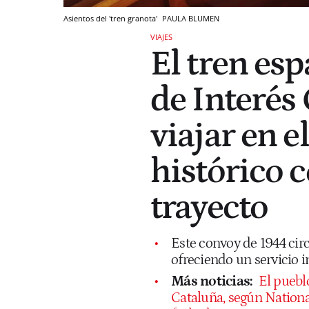
Asientos del 'tren granota'
PAULA BLUMEN
VIAJES
El tren es
de Interés 
viajar en e
histórico 
trayecto
Este convoy de 1944 cir
ofreciendo un servicio 
Más noticias:
El puebl
Cataluña, según Nationa