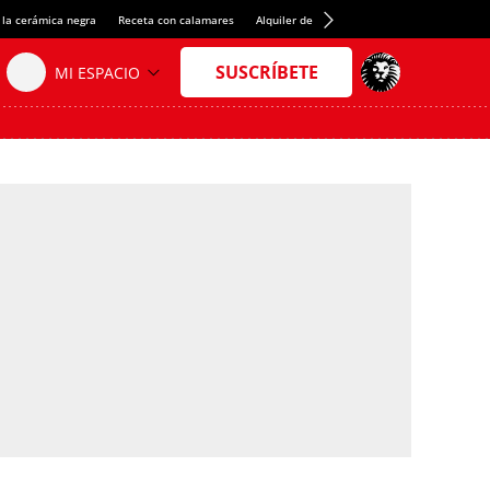
 la cerámica negra
Receta con calamares
Alquiler de habitaciones en España
Créd