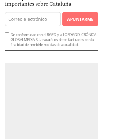
importantes sobre Cataluña
APUNTARME
De conformidad con el RGPD y la LOPDGDD, CRÓNICA
GLOBALMEDIA S.L. tratará los datos facilitados con la
finalidad de remitirle noticias de actualidad.