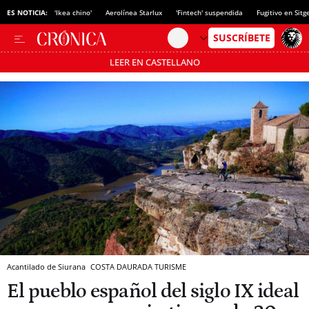
ES NOTICIA:
'Ikea chino'
Aerolínea Starlux
'Fintech' suspendida
Fugitivo en Sitg
LEER EN CASTELLANO
Pásate al MODO AHORRO
Acantilado de Siurana
COSTA DAURADA TURISME
El pueblo español del siglo IX ideal