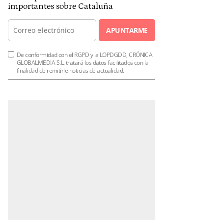
importantes sobre Cataluña
APUNTARME
De conformidad con el RGPD y la LOPDGDD, CRÓNICA
GLOBALMEDIA S.L. tratará los datos facilitados con la
finalidad de remitirle noticias de actualidad.