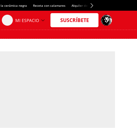
 la cerámica negra
Receta con calamares
Alquiler de habitaciones en España
Créd