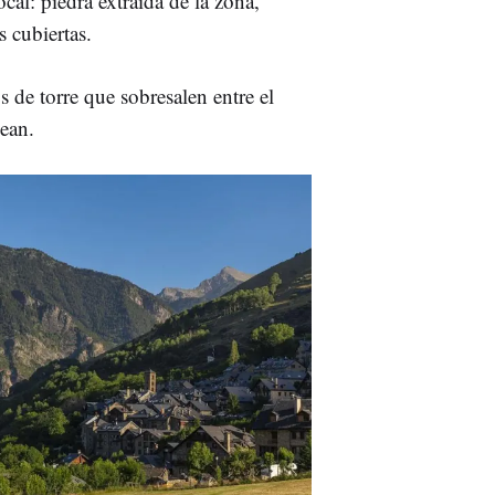
cal: piedra extraída de la zona,
s cubiertas.
 de torre que sobresalen entre el
dean.