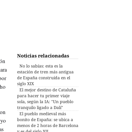
Noticias relacionadas
cón
No lo sabías: esta es la
ara
estación de tren más antigua
por
de España construída en el
siglo XIX
cho
El mejor destino de Cataluña
para hacer tu primer viaje
sola, según la IA: "Un pueblo
tranquilo ligado a Dalí"
ron
El pueblo medieval más
uyo
bonito de España: se ubica a
menos de 2 horas de Barcelona
as
y es del siglo XII