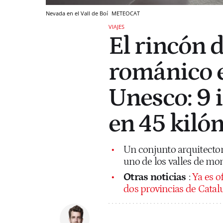
Nevada en el Vall de Boí
METEOCAT
VIAJES
El rincón 
románico e
Unesco: 9 
en 45 kiló
Un conjunto arquitecton
uno de los valles de m
Otras noticias
:
Ya es o
dos provincias de Catal