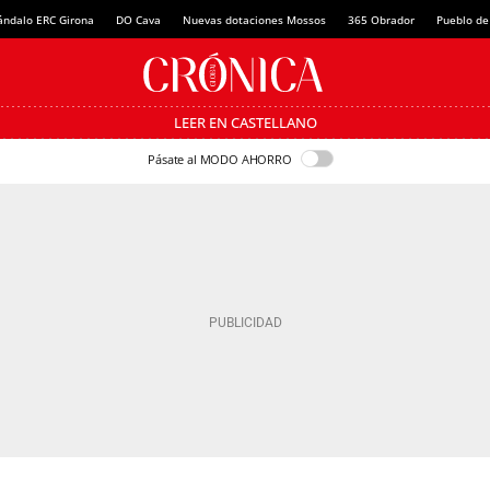
ándalo ERC Girona
DO Cava
Nuevas dotaciones Mossos
365 Obrador
Pueblo de
LEER EN CASTELLANO
Pásate al MODO AHORRO