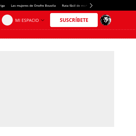
riga
Las mujeres de Onofre Bouvila
Ruta fácil de montaña
Nuevo tresmil de los Pir