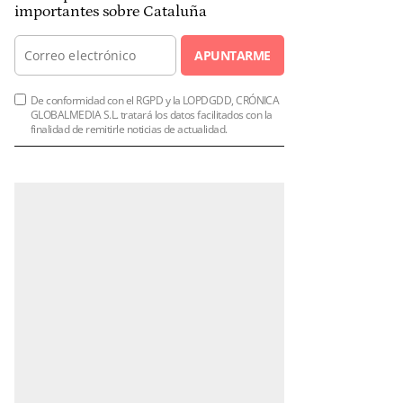
importantes sobre Cataluña
APUNTARME
De conformidad con el RGPD y la LOPDGDD, CRÓNICA
GLOBALMEDIA S.L. tratará los datos facilitados con la
finalidad de remitirle noticias de actualidad.