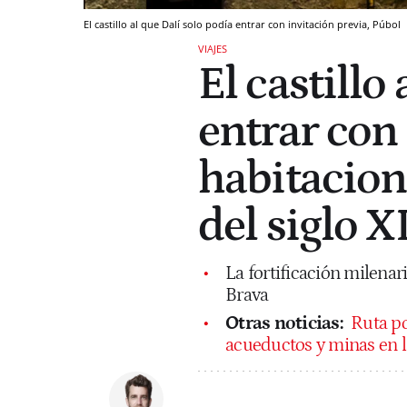
El castillo al que Dalí solo podía entrar con invitación previa, Púbol
VIAJES
El castillo
entrar con 
habitacion
del siglo X
La fortificación milenar
Brava
Otras noticias:
Ruta po
acueductos y minas en l