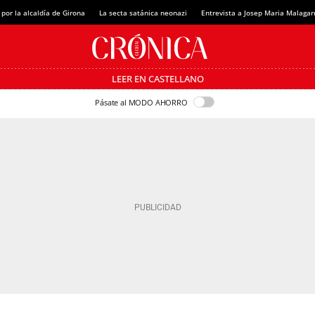
 por la alcaldía de Girona
La secta satánica neonazi
Entrevista a Josep Maria Malagar
LEER EN CASTELLANO
Pásate al MODO AHORRO