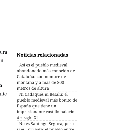
tura
Noticias relacionadas
án
Así es el pueblo medieval
abandonado más conocido de
Cataluña: con nombre de
montaña y a más de 800
za
metros de altura
nte
Ni Cadaqués ni Besalú: el
pueblo medieval más bonito de
España que tiene un
impresionante castillo-palacio
del siglo XI
No es Santiago Segura, pero
sí es Torrente: el pueblo entre