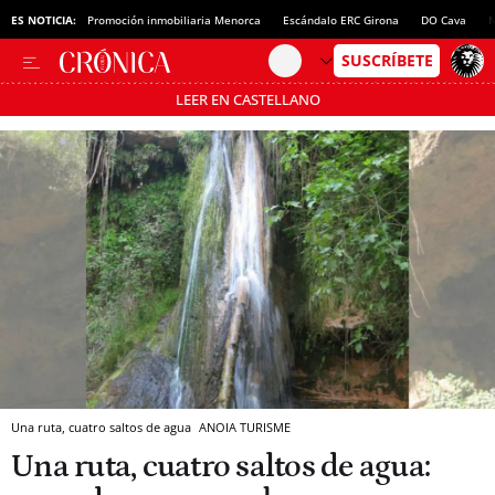
ES NOTICIA:
Promoción inmobiliaria Menorca
Escándalo ERC Girona
DO Cava
N
LEER EN CASTELLANO
Pásate al MODO AHORRO
Una ruta, cuatro saltos de agua
ANOIA TURISME
Una ruta, cuatro saltos de agua: