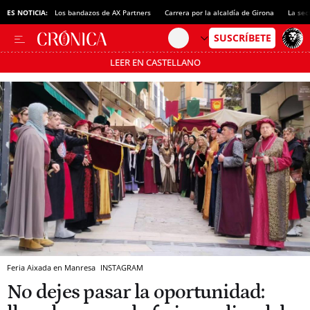
ES NOTICIA:
Los bandazos de AX Partners
Carrera por la alcaldía de Girona
La sec
LEER EN CASTELLANO
Pásate al MODO AHORRO
Feria Aixada en Manresa
INSTAGRAM
No dejes pasar la oportunidad: