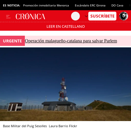
ES NOTICIA:
Promoción inmobiliaria Menorca
Escándalo ERC Girona
DO Cava
N
LEER EN CASTELLANO
Pásate al MODO AHORRO
URGENTE
Operación malagueño-catalana para salvar Parlem
Base Militar del Puig Sesolles
Laura Barrio
Flickr