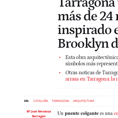
Tarragona 
más de 24 
inspirado 
Brooklyn 
Esta obra arquitectónica
símbolos más representa
Otras noticas de Tarrag
arrasa en Tarragona: l
CATALUÑA
TARRAGONA
ARQUITECTURA
Mª José Mendoza
puente colgante
Un
es una
c
Barragán