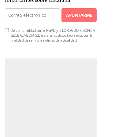
importantes sobre Cataluña
APUNTARME
De conformidad con el RGPD y la LOPDGDD, CRÓNICA
GLOBALMEDIA S.L. tratará los datos facilitados con la
finalidad de remitirle noticias de actualidad.