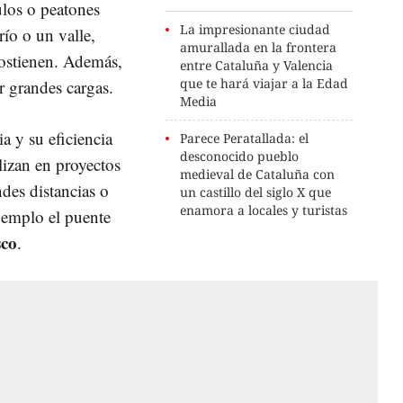
ulos o peatones
La impresionante ciudad
río o un valle,
amurallada en la frontera
sostienen. Además,
entre Cataluña y Valencia
que te hará viajar a la Edad
r grandes cargas.
Media
a y su eficiencia
Parece Peratallada: el
desconocido pueblo
ilizan en proyectos
medieval de Cataluña con
des distancias o
un castillo del siglo X que
enamora a locales y turistas
ejemplo el puente
sco
.