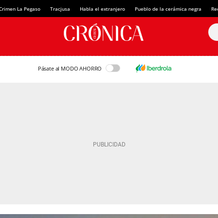
Crimen La Pegaso
Tracjusa
Habla el extranjero
Pueblo de la cerámica negra
Re
Pásate al MODO AHORRO