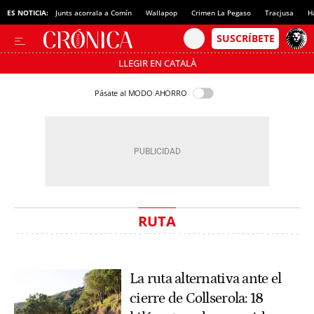
ES NOTICIA:
Junts acorrala a Comín
Wallapop
Crimen La Pegaso
Tracjusa
H
LLEGIR EN CATALÀ
Pásate al MODO AHORRO
RUTA
La ruta alternativa ante el
cierre de Collserola: 18