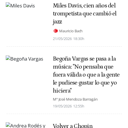
Miles Davis, cien años del
trompetista que cambió el
jazz
Mauricio Bach
21/05/2026
18:30h
Begoña Vargas se pasa a la
música: "No pensaba que
fuera válida o que a la gente
le pudiese gustar lo que yo
hiciera"
Mª José Mendoza Barragán
19/05/2026
12:55h
Volver a Chopin