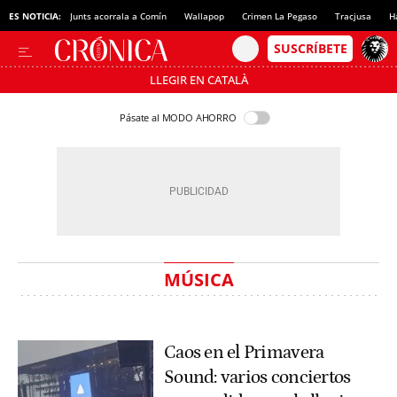
ES NOTICIA:
Junts acorrala a Comín
Wallapop
Crimen La Pegaso
Tracjusa
H
LLEGIR EN CATALÀ
Pásate al MODO AHORRO
MÚSICA
Caos en el Primavera
Sound: varios conciertos