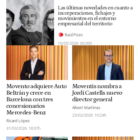
Las últimas novedades en cuanto a
incorporaciones, fichajes y
movimientos en el entorno
empresarial del territorio
Raúl Pozo
16/05/2026
00:00h
Movento adquiere Auto
Moventis nombra a
Beltrán y crece en
Jordi Castells nuevo
Barcelona con tres
director general
concesionarios
Albert Martínez
Mercedes-Benz
23/02/2026
10:24h
Ricard López
31/03/2026
18:07h