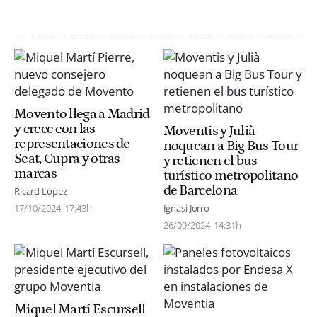
Movento llega a Madrid
y crece con las
Moventis y Julià
representaciones de
noquean a Big Bus Tour
Seat, Cupra y otras
y retienen el bus
marcas
turístico metropolitano
de Barcelona
Ricard López
17/10/2024
17:43h
Ignasi Jorro
26/09/2024
14:31h
Miquel Martí Escursell