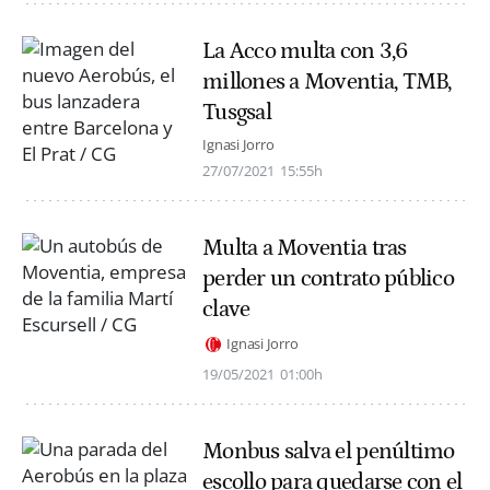
La Acco multa con 3,6
millones a Moventia, TMB,
Tusgsal
Ignasi Jorro
27/07/2021
15:55h
Multa a Moventia tras
perder un contrato público
clave
Ignasi Jorro
19/05/2021
01:00h
Monbus salva el penúltimo
escollo para quedarse con el