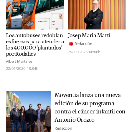
Los autobuses redoblan
Josep Maria Martí
esfuerzos para atender a
Redacción
los 400.000 'plantados'
29/11/2025
00:00h
por Rodalies
Albert Martínez
22/01/2026
13:34h
Moventia lanza una nueva
edición de su programa
contra el cáncer infantil con
Antonio Orozco
Redacción