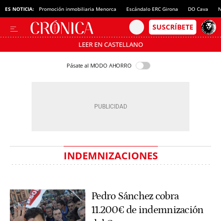
ES NOTICIA:
Promoción inmobiliaria Menorca
Escándalo ERC Girona
DO Cava
N
LEER EN CASTELLANO
Pásate al MODO AHORRO
INDEMNIZACIONES
Pedro Sánchez cobra
11.200€ de indemnización