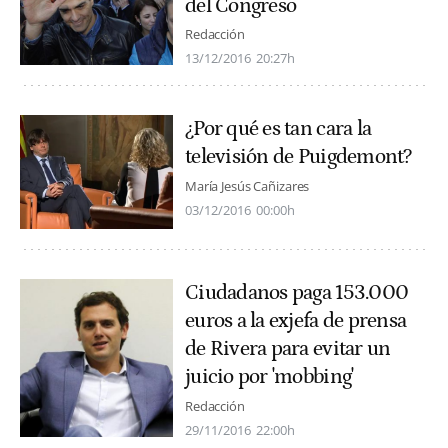
del Congreso
Redacción
13/12/2016
20:27h
¿Por qué es tan cara la
televisión de Puigdemont?
María Jesús Cañizares
03/12/2016
00:00h
Ciudadanos paga 153.000
euros a la exjefa de prensa
de Rivera para evitar un
juicio por 'mobbing'
Redacción
29/11/2016
22:00h