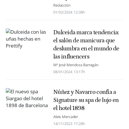
Redacción
01/02/2024
12:38h
Dulceida marca tendencia:
el salón de manicura que
deslumbra en el mundo de
las influencers
Mª José Mendoza Barragán
08/01/2024
13:17h
Núñez y Navarro confía a
Signature su spa de lujo en
el hotel 1898
Aleix Mercader
14/11/2023
17:28h