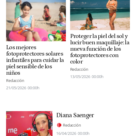
Proteger la piel del sol y
lucir buen maquillaje: la
Los mejores
nueva función de los
fotoprotectores solares
fotoprotectores con
infantiles para cuidar la
color
piel sensible de los
Redacción
niños
13/05/2026
00:00h
Redacción
21/05/2026
00:00h
Diana Saenger
Redacción
16/04/2026
00:00h