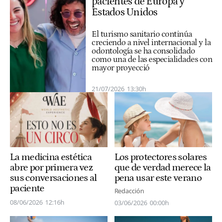
pacientes de Europa y
Estados Unidos
El turismo sanitario continúa
creciendo a nivel internacional y la
odontología se ha consolidado
como una de las especialidades con
mayor proyecció
21/07/2026
13:30h
La medicina estética
Los protectores solares
abre por primera vez
que de verdad merece la
sus conversaciones al
pena usar este verano
paciente
Redacción
08/06/2026
12:16h
03/06/2026
00:00h