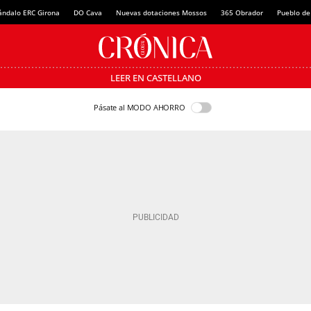
ándalo ERC Girona
DO Cava
Nuevas dotaciones Mossos
365 Obrador
Pueblo de
LEER EN CASTELLANO
Pásate al MODO AHORRO