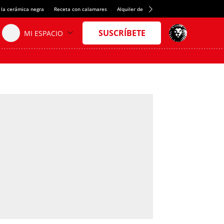
 la cerámica negra
Receta con calamares
Alquiler de habitaciones en España
Créd