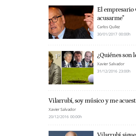
El empresario 
acusarme"
Carlos Quílez
30/01/2017
00:00h
¿Quiénes son lo
Xavier Salvador
31/12/2016
23:00h
Vilarrubí, soy músico y me acuest
Xavier Salvador
20/12/2016
00:00h
Vilarrubí sigue