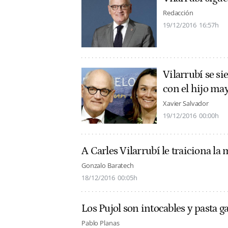
Redacción
19/12/2016
16:57h
Vilarrubí se si
con el hijo ma
Xavier Salvador
19/12/2016
00:00h
A Carles Vilarrubí le traiciona l
Gonzalo Baratech
18/12/2016
00:05h
Los Pujol son intocables y pasta 
Pablo Planas