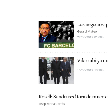
Los negocios q
Gerard Mateo
22/06/2017
01:00h
Vilarrubí ya no
15/06/2017
13:20h
Rosell: 'Sandrusco' toca de muerte 
Josep Maria Cortés