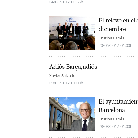
04/06/2017
00:55h
El relevo en el
diciembre
Cristina Farrés
20/05/2017
01:00h
Adiós Barça, adiós
Xavier Salvador
09/05/2017
01:00h
El ayuntamiento
Barcelona
Cristina Farrés
28/03/2017
01:00h