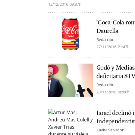
12/12/2016
09:37h
"Coca-Cola rom
Daurella
Redacción
27/11/2016
21:47h
Godó y Mediase
deficitaria 8T
Redacción
23/11/2016
00:00h
Israel declinó 
independentis
Xavier Salvador