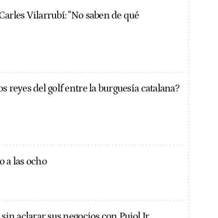
Carles Vilarrubí: "No saben de qué
s reyes del golf entre la burguesía catalana?
o a las ocho
 sin aclarar sus negocios con Pujol Jr