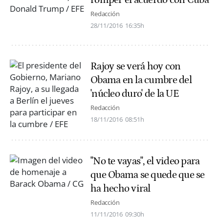
romper el acuerdo con Cuba
Redacción
28/11/2016
16:35h
Rajoy se verá hoy con
Obama en la cumbre del
'núcleo duro' de la UE
Redacción
18/11/2016
08:51h
"No te vayas", el video para
que Obama se quede que se
ha hecho viral
Redacción
11/11/2016
09:30h