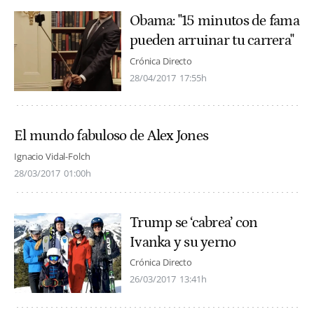
Obama: "15 minutos de fama
pueden arruinar tu carrera"
Crónica Directo
28/04/2017
17:55h
El mundo fabuloso de Alex Jones
Ignacio Vidal-Folch
28/03/2017
01:00h
Trump se ‘cabrea’ con
Ivanka y su yerno
Crónica Directo
26/03/2017
13:41h