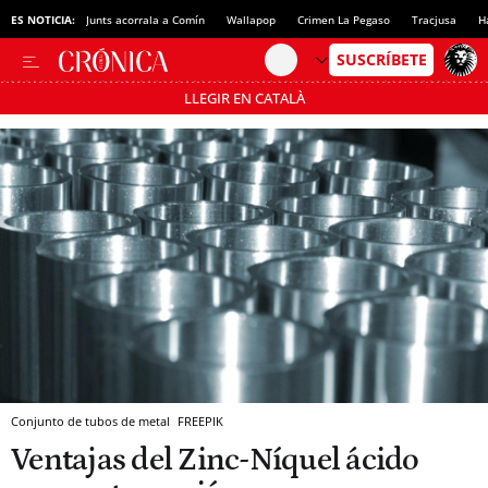
ES NOTICIA:
Junts acorrala a Comín
Wallapop
Crimen La Pegaso
Tracjusa
H
LLEGIR EN CATALÀ
Pásate al MODO AHORRO
Conjunto de tubos de metal
FREEPIK
Ventajas del Zinc-Níquel ácido