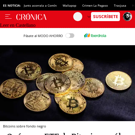
ES NOTICIA:
Junts acorrala a Comín
Wallapop
Crimen La Pegaso
Tracjusa
H
Leer en Castellano
Pásate al MODO AHORRO
Bitcoins sobre fondo negro