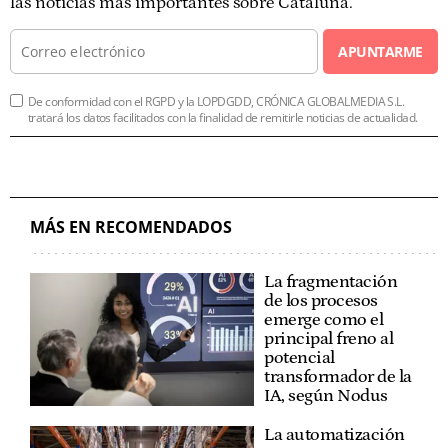
las noticias más importantes sobre Cataluña.
APUNTARME
De conformidad con el RGPD y la LOPDGDD, CRÓNICA GLOBALMEDIA S.L.
tratará los datos facilitados con la finalidad de remitirle noticias de actualidad.
MÁS EN RECOMENDADOS
La fragmentación
de los procesos
emerge como el
principal freno al
potencial
transformador de la
IA, según Nodus
La automatización