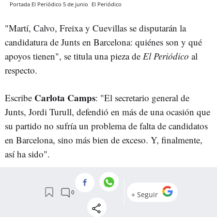
Portada El Periódico 5 de junio
El Periódico
"Martí, Calvo, Freixa y Cuevillas se disputarán la
candidatura de Junts en Barcelona: quiénes son y qué
apoyos tienen", se titula una pieza de
El Periódico
al
respecto.
Carlota Camps
Escribe
: "El secretario general de
Junts, Jordi Turull, defendió en más de una ocasión que
su partido no sufría un problema de falta de candidatos
en Barcelona, sino más bien de exceso. Y, finalmente,
así ha sido".
"A pesar de que la dirección no ha logrado ninguno de
los fichajes estrella que intentó para evitar las primarias,
y de que tampoco estará en la carrera el candidato de