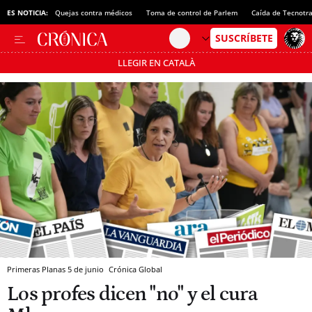
ES NOTICIA:
Quejas contra médicos
Toma de control de Parlem
Caída de Tecnotr
LLEGIR EN CATALÀ
Pásate al MODO AHORRO
Primeras Planas 5 de junio
Crónica Global
Los profes dicen "no" y el cura