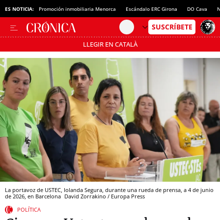
ES NOTICIA:
Promoción inmobiliaria Menorca
Escándalo ERC Girona
DO Cava
N
LLEGIR EN CATALÀ
Pásate al MODO AHORRO
La portavoz de USTEC, Iolanda Segura, durante una rueda de prensa, a 4 de junio
de 2026, en Barcelona
David Zorrakino / Europa Press
POLÍTICA