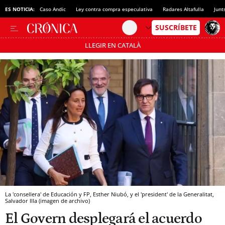
ES NOTICIA:
Caso Andic
Ley contra compra especulativa
Radares Altafulla
Junt
LLEGIR EN CATALÀ
Pásate al MODO AHORRO
La 'consellera' de Educación y FP, Esther Niubó, y el 'president' de la Generalitat,
Salvador Illa (imagen de archivo)
El Govern desplegará el acuerdo