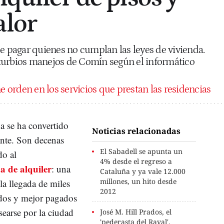
alor
pagar quienes no cumplan las leyes de vivienda.
turbios manejos de Comín según el informático
 orden en los servicios que prestan las residencias
a se ha convertido
Noticias relacionadas
ante. Son decenas
El Sabadell se apunta un
do al
4% desde el regreso a
a de alquiler
: una
Cataluña y ya vale 12.000
millones, un hito desde
 la llegada de miles
2012
ados y mejor pagados
searse por la ciudad
José M. Hill Prados, el
'pederasta del Raval',