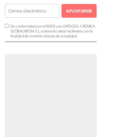
APUNTARME
De conformidad con el RGPD y la LOPDGDD, CRÓNICA
GLOBALMEDIA S.L. tratará los datos facilitados con la
finalidad de remitirle noticias de actualidad.