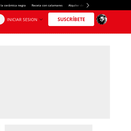
 la cerámica negra
Receta con calamares
Alquiler de habitaciones en España
Créd