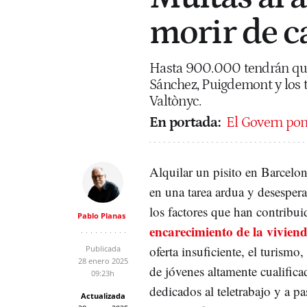
morir de c
Hasta 900.000 tendrán que 
Sánchez, Puigdemont y los 
Valtònyc.
En portada:
El Govern pone
Alquilar un pisito en Barcelon
en una tarea ardua y desesper
los factores que han contribui
Pablo Planas
encarecimiento de la viviend
oferta insuficiente, el turismo,
Publicada
28 enero 2025
de jóvenes altamente cualific
09:23h
dedicados al teletrabajo y a pa
Actualizada