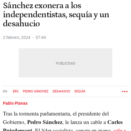
Sánchez exonera a los
independentistas, sequía y un
desahucio
2 febrero, 2024
07:49
ERC
PEDRO SÁNCHEZ
DESAHUCIO
SEQUÍA
JUNTS PER CATALUNYA
INDEPENDENTISMO
Pablo Planas
Tras la tormenta parlamentaria, el presidente del
Pedro Sánchez
Carles
Gobierno,
, le lanza un cable a
Puigdemont.
El líder socialista, capote en mano,
sale a