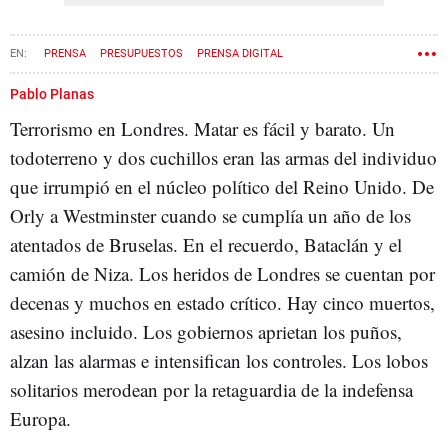
PRENSA
PRESUPUESTOS
PRENSA DIGITAL
CONGRESO DE LOS DIPUTADOS
LONDRES
FRANCESC HOMS
Pablo Planas
Terrorismo en Londres. Matar es fácil y barato. Un
CASO PALAU
INHABILITACIÓN
PARLAMENTO BRITÁNICO
todoterreno y dos cuchillos eran las armas del individuo
que irrumpió en el núcleo político del Reino Unido. De
Orly a Westminster cuando se cumplía un año de los
atentados de Bruselas. En el recuerdo, Bataclán y el
camión de Niza. Los heridos de Londres se cuentan por
decenas y muchos en estado crítico. Hay cinco muertos,
asesino incluido. Los gobiernos aprietan los puños,
alzan las alarmas e intensifican los controles. Los lobos
solitarios merodean por la retaguardia de la indefensa
Europa.