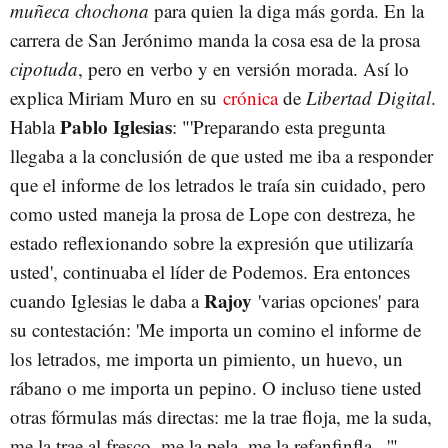
muñeca chochona
para quien la diga más gorda. En la
carrera de San Jerónimo manda la cosa esa de la prosa
cipotuda
, pero en verbo y en versión morada. Así lo
explica Miriam Muro en su
crónica
de
Libertad Digital
.
Pablo Iglesias
Habla
: "'Preparando esta pregunta
llegaba a la conclusión de que usted me iba a responder
que el informe de los letrados le traía sin cuidado, pero
como usted maneja la prosa de Lope con destreza, he
estado reflexionando sobre la expresión que utilizaría
usted', continuaba el líder de Podemos. Era entonces
Rajoy
cuando Iglesias le daba a
'varias opciones' para
su contestación: 'Me importa un comino el informe de
los letrados, me importa un pimiento, un huevo, un
rábano o me importa un pepino. O incluso tiene usted
otras fórmulas más directas: me la trae floja, me la suda,
me la trae al fresco, me la pela, me la refanfinfla...'".