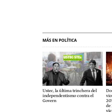
MÁS EN POLÍTICA
Ustec, la última trinchera del
Dos
independentismo contra el
vio
Govern
201
de 
víc