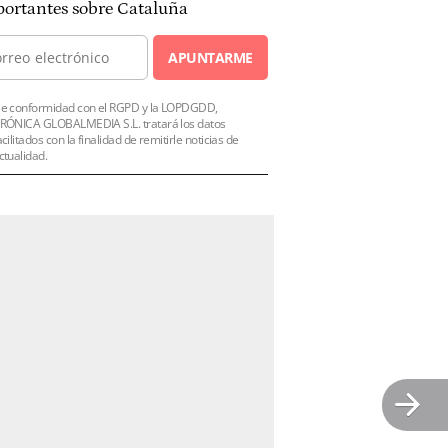
ortantes sobre Cataluña
APUNTARME
e conformidad con el RGPD y la LOPDGDD,
RÓNICA GLOBALMEDIA S.L. tratará los datos
acilitados con la finalidad de remitirle noticias de
ctualidad.