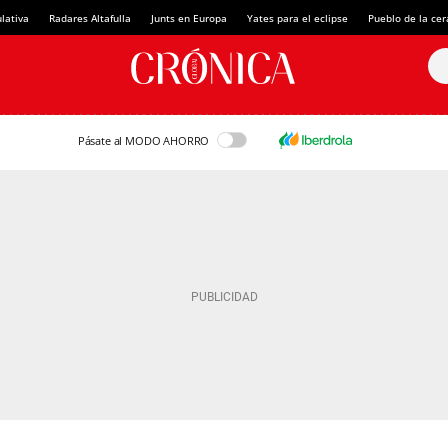
lativa
Radares Altafulla
Junts en Europa
Yates para el eclipse
Pueblo de la ce
Pásate al MODO AHORRO