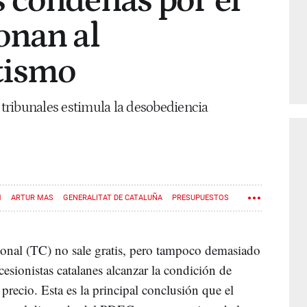
 condenas por el
onan al
tismo
s tribunales estimula la desobediencia
M
ARTUR MAS
GENERALITAT DE CATALUÑA
PRESUPUESTOS
NAL SUPREMO
PROCÉS
FRANCESC HOMS
9N
TSJC
ional (TC) no sale gratis, pero tampoco demasiado
ecesionistas catalanes alcanzar la condición de
precio. Esta es la principal conclusión que el