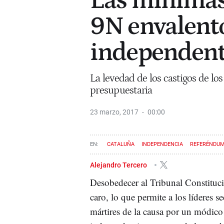
Las mínimas
9N envalent
independen
La levedad de los castigos de lo
presupuestaria
23 marzo, 2017
00:00
CATALUÑA
INDEPENDENCIA
REFERÉNDU
JUSTICIA
TRIBUNAL CONSTITUCIONAL
TRIBU
Alejandro Tercero
Desobedecer al Tribunal Constituc
DESOBEDIENCIA
INHABILITACIÓN
caro, lo que permite a los líderes s
mártires de la causa por un módico 