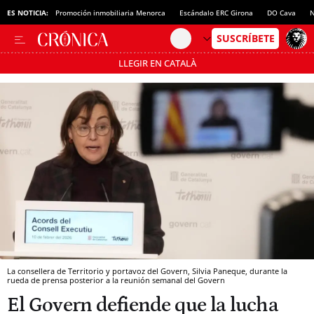
ES NOTICIA:
Promoción inmobiliaria Menorca
Escándalo ERC Girona
DO Cava
N
LLEGIR EN CATALÀ
Pásate al MODO AHORRO
La consellera de Territorio y portavoz del Govern, Silvia Paneque, durante la
rueda de prensa posterior a la reunión semanal del Govern
El Govern defiende que la lucha