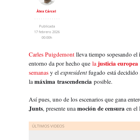
Àlex Cárcel
Publicada
17 febrero 2026
00:00h
Carles Puigdemont
lleva tiempo sopesando el
justicia europea
entorno da por hecho que
la
semanas
y el
expresident
fugado está decidido
máxima trascendencia
la
posible.
Así pues, uno de los escenarios que gana enter
Junts
moción de censura
, presente una
en el 