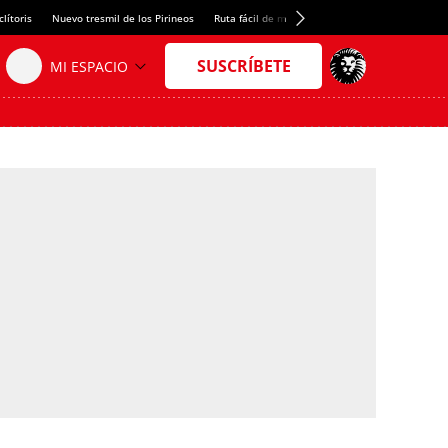
lítoris
Nuevo tresmil de los Pirineos
Ruta fácil de montaña
El arroz más meloso