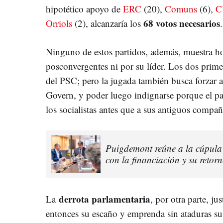
hipotético apoyo de
ERC
(20),
Comuns
(6),
C
68 votos necesarios
Orriols
(2), alcanzaría los
Ninguno de estos partidos, además, muestra ho
posconvergentes ni por su líder. Los dos prime
del PSC; pero la jugada también busca forzar a 
Govern, y poder luego indignarse porque el p
los socialistas antes que a sus antiguos compa
Puigdemont reúne a la cúpula 
con la financiación y su retor
derrota parlamentaria
La
, por otra parte, jus
entonces su escaño y emprenda sin ataduras s