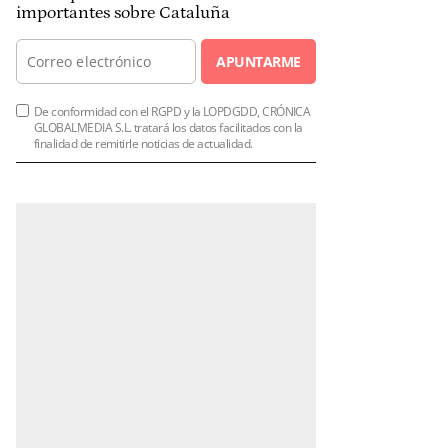
importantes sobre Cataluña
APUNTARME
De conformidad con el RGPD y la LOPDGDD, CRÓNICA
GLOBALMEDIA S.L. tratará los datos facilitados con la
finalidad de remitirle noticias de actualidad.