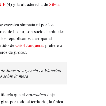
UP
(4) y la ultraderecha de
Sílvia
.
y excesiva simpatía ni por los
ros, de hecho, son socios habituales
los republicanos a arropar al
artido de
Oriol Junqueras
prefiere a
ñeros de
procés
.
de Junts de urgencia en Waterloo
no sobre la mesa
tificaría que el
expresident
deje
gira
u
por todo el territorio, la única