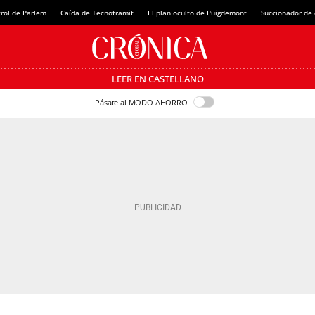
rol de Parlem
Caída de Tecnotramit
El plan oculto de Puigdemont
Succionador de c
LEER EN CASTELLANO
Pásate al MODO AHORRO