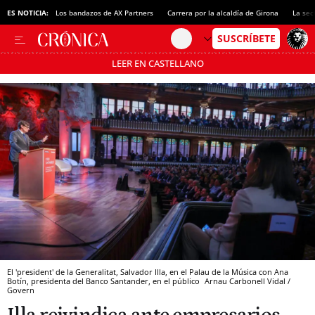
ES NOTICIA:
Los bandazos de AX Partners
Carrera por la alcaldía de Girona
La sec
LEER EN CASTELLANO
Pásate al MODO AHORRO
El 'president' de la Generalitat, Salvador Illa, en el Palau de la Música con Ana
Botín, presidenta del Banco Santander, en el público
Arnau Carbonell Vidal /
Govern