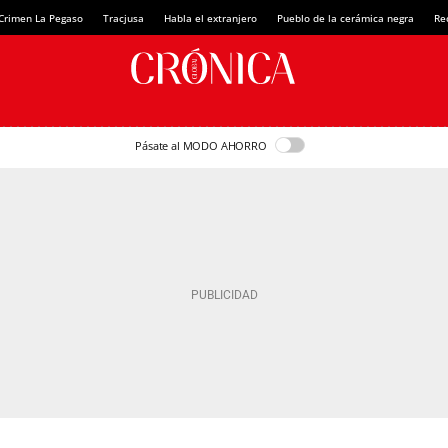
Crimen La Pegaso
Tracjusa
Habla el extranjero
Pueblo de la cerámica negra
Re
Pásate al MODO AHORRO