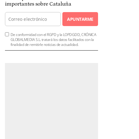
importantes sobre Cataluña
APUNTARME
De conformidad con el RGPD y la LOPDGDD, CRÓNICA
GLOBALMEDIA S.L. tratará los datos facilitados con la
finalidad de remitirle noticias de actualidad.