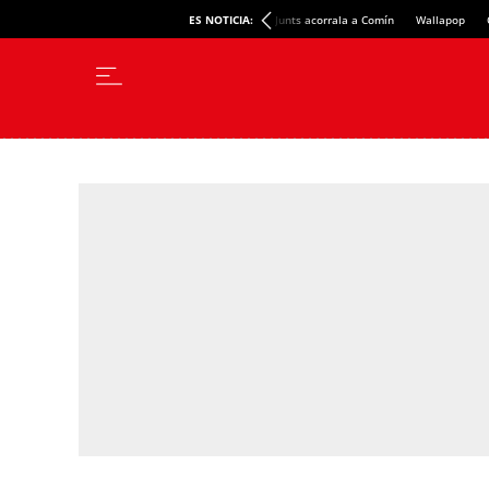
ES NOTICIA:
Junts acorrala a Comín
Wallapop