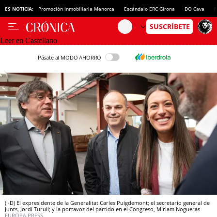
ES NOTICIA:
Promoción inmobiliaria Menorca
Escándalo ERC Girona
DO Cava
N
Leer en Castellano
Pásate al MODO AHORRO
(I-D) El expresidente de la Generalitat Carles Puigdemont; el secretario general de
Junts, Jordi Turull; y la portavoz del partido en el Congreso, Míriam Nogueras
EUROPA PRESS