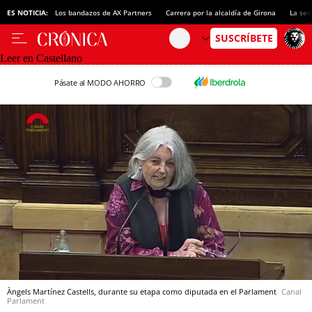
ES NOTICIA:
Los bandazos de AX Partners
Carrera por la alcaldía de Girona
La sec
Leer en Castellano
Pásate al MODO AHORRO
Àngels Martínez Castells, durante su etapa como diputada en el Parlament
Canal
Parlament