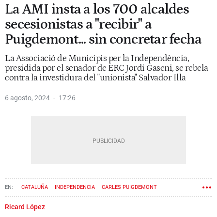
La AMI insta a los 700 alcaldes
secesionistas a "recibir" a
Puigdemont... sin concretar fecha
La Associació de Municipis per la Independència,
presidida por el senador de ERC Jordi Gaseni, se rebela
contra la investidura del "unionista" Salvador Illa
6 agosto, 2024
17:26
CATALUÑA
INDEPENDENCIA
CARLES PUIGDEMONT
INVESTIDURA
PARLAMENT
GENERALITAT DE CATALUÑA
Ricard López