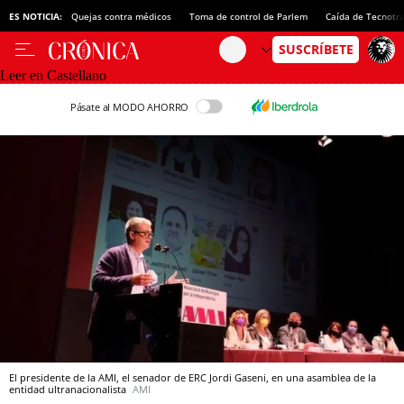
ES NOTICIA:
Quejas contra médicos
Toma de control de Parlem
Caída de Tecnotr
Leer en Castellano
Pásate al MODO AHORRO
El presidente de la AMI, el senador de ERC Jordi Gaseni, en una asamblea de la
entidad ultranacionalista
AMI