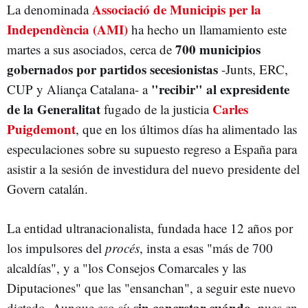
Associació de Municipis per la
La denominada
NACIONALISMO
PROCÉS
Independència (AMI)
ha hecho un llamamiento este
ASOCIACIÓN DE MUNICIPIOS POR LA INDEPENDENCIA (AMI)
GOVERN
700 municipios
martes a sus asociados, cerca de
JUNTS PER CATALUNYA
SALVADOR ILLA
gobernados por partidos secesionistas
-Junts, ERC,
"recibir" al expresidente
CUP y Aliança Catalana- a
de la Generalitat
Carles
fugado de la justicia
Puigdemont
, que en los últimos días ha alimentado las
especulaciones sobre su supuesto regreso a España para
asistir a la sesión de investidura del nuevo presidente del
Govern catalán.
La entidad ultranacionalista, fundada hace 12 años por
los impulsores del
procés
, insta a esas "más de 700
alcaldías", y a "los Consejos Comarcales y las
Diputaciones" que las "ensanchan", a seguir este nuevo
sin concretar cuándo
dictado. Aunque eso sí:
, pues en