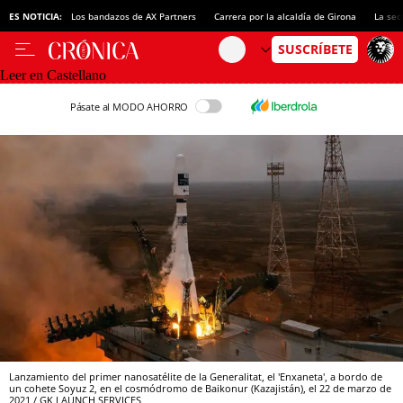
ES NOTICIA:
Los bandazos de AX Partners
Carrera por la alcaldía de Girona
La sec
Leer en Castellano
Pásate al MODO AHORRO
Lanzamiento del primer nanosatélite de la Generalitat, el 'Enxaneta', a bordo de
un cohete Soyuz 2, en el cosmódromo de Baikonur (Kazajistán), el 22 de marzo de
2021 / GK LAUNCH SERVICES