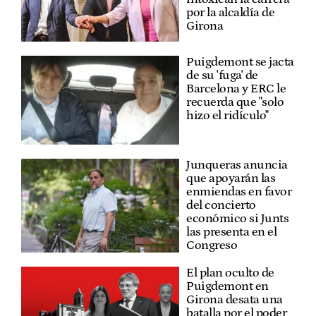
por la alcaldía de
Girona
Puigdemont se jacta
de su 'fuga' de
Barcelona y ERC le
recuerda que "solo
hizo el ridículo"
Junqueras anuncia
que apoyarán las
enmiendas en favor
del concierto
económico si Junts
las presenta en el
Congreso
El plan oculto de
Puigdemont en
Girona desata una
batalla por el poder