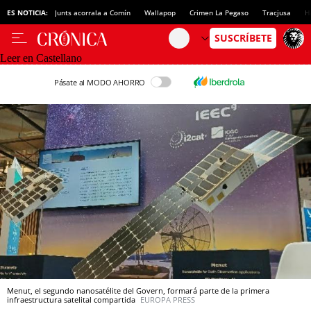
ES NOTICIA:
Junts acorrala a Comín
Wallapop
Crimen La Pegaso
Tracjusa
H
Leer en Castellano
Pásate al MODO AHORRO
Menut, el segundo nanosatélite del Govern, formará parte de la primera
infraestructura satelital compartida
EUROPA PRESS