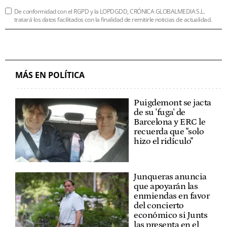
De conformidad con el RGPD y la LOPDGDD, CRÓNICA GLOBALMEDIA S.L.
tratará los datos facilitados con la finalidad de remitirle noticias de actualidad.
MÁS EN POLÍTICA
Puigdemont se jacta
de su 'fuga' de
Barcelona y ERC le
recuerda que "solo
hizo el ridículo"
Junqueras anuncia
que apoyarán las
enmiendas en favor
del concierto
económico si Junts
las presenta en el