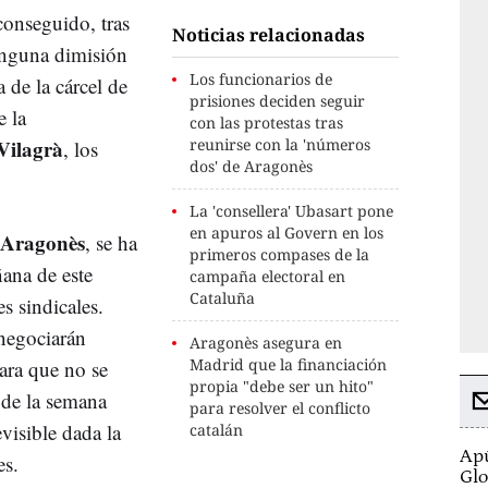
conseguido, tras
Noticias relacionadas
inguna dimisión
Los funcionarios de
a de la cárcel de
prisiones deciden seguir
e la
con las protestas tras
Vilagrà
reunirse con la 'números
, los
dos' de Aragonès
La 'consellera' Ubasart pone
en apuros al Govern en los
 Aragonès
, se ha
primeros compases de la
ñana de este
campaña electoral en
Cataluña
es sindicales.
negociarán
Aragonès asegura en
Madrid que la financiación
ara que no se
propia "debe ser un hito"
 de la semana
para resolver el conflicto
visible dada la
catalán
Apú
es.
Glo