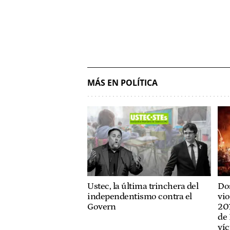
MÁS EN POLÍTICA
Ustec, la última trinchera del
Dos
independentismo contra el
vio
Govern
201
de 
víc