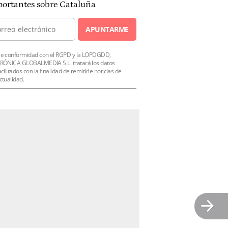
ortantes sobre Cataluña
APUNTARME
e conformidad con el RGPD y la LOPDGDD,
RÓNICA GLOBALMEDIA S.L. tratará los datos
acilitados con la finalidad de remitirle noticias de
ctualidad.