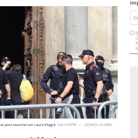
imp
D
C
f
a
tat para reunirse con Laura Vilagrà
GALA ESPÍN
CRÓNICA GLOBAL