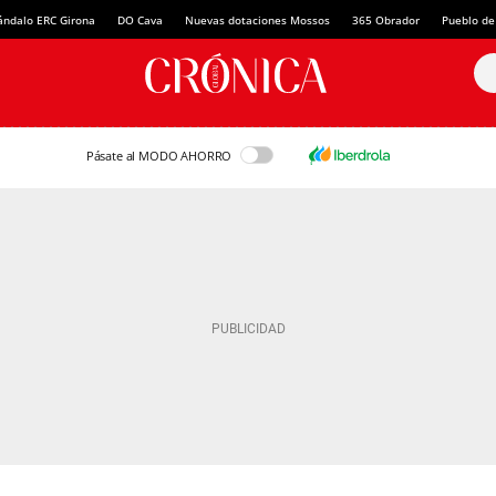
ándalo ERC Girona
DO Cava
Nuevas dotaciones Mossos
365 Obrador
Pueblo de
Pásate al MODO AHORRO