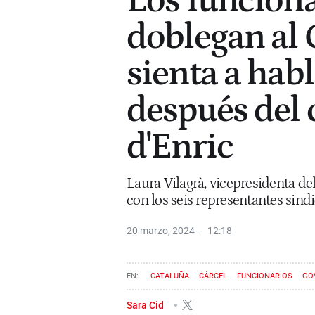
Los funciona
doblegan al 
sienta a hab
después del
d'Enric
Laura Vilagrà, vicepresidenta d
con los seis representantes sind
20 marzo, 2024
12:18
CATALUÑA
CÁRCEL
FUNCIONARIOS
GO
Sara Cid