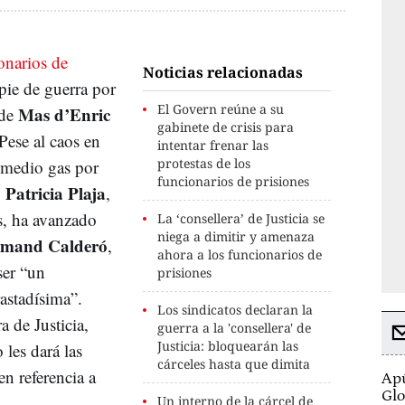
onarios de
Noticias relacionadas
 pie de guerra por
El Govern reúne a su
Mas d’Enric
 de
gabinete de crisis para
Pese al caos en
intentar frenar las
protestas de los
a medio gas por
funcionarios de prisiones
Patricia Plaja
,
,
s, ha avanzado
La ‘consellera’ de Justicia se
niega a dimitir y amenaza
mand Calderó
,
ahora a los funcionarios de
ser “un
prisiones
astadísima”.
Los sindicatos declaran la
a de Justicia,
guerra a la 'consellera' de
Justicia: bloquearán las
 les dará las
cárceles hasta que dimita
n referencia a
Apú
Glo
Un interno de la cárcel de