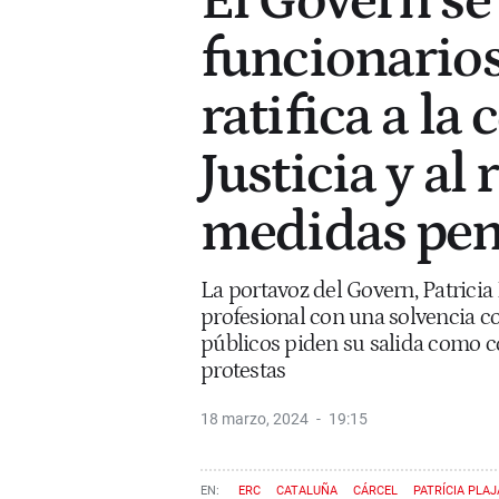
El Govern se
funcionarios
ratifica a la
Justicia y al
medidas pen
La portavoz del Govern, Patrici
profesional con una solvencia co
públicos piden su salida como co
protestas
18 marzo, 2024
19:15
ERC
CATALUÑA
CÁRCEL
PATRÍCIA PLAJ