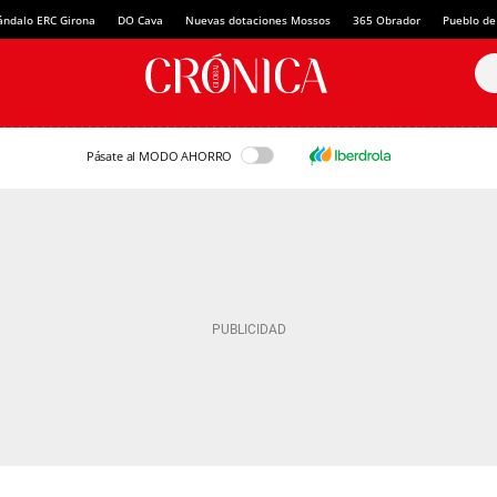
ándalo ERC Girona
DO Cava
Nuevas dotaciones Mossos
365 Obrador
Pueblo de
Pásate al MODO AHORRO