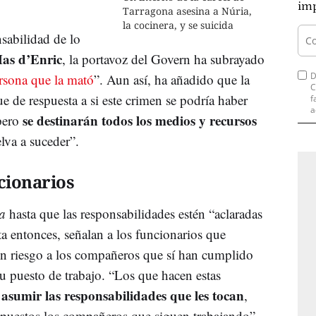
imp
Tarragona asesina a Núria,
la cocinera, y se suicida
sabilidad de lo
as d’Enric
, la portavoz del Govern ha subrayado
D
ersona que la mató
”. Aun así, ha añadido que la
C
 de respuesta a si este crimen se podría haber
f
a
se destinarán todos los medios y recursos
 pero
lva a suceder”.
ncionarios
a
hasta que las responsabilidades estén “aclaradas
ta entonces, señalan a los funcionarios que
en riesgo a los compañeros que sí han cumplido
u puesto de trabajo. “Los que hacen estas
asumir las responsabilidades que les tocan
,
expuestos los compañeros que siguen trabajando”,