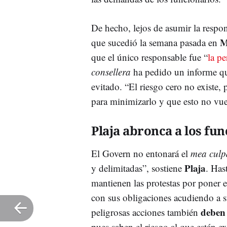
De hecho, lejos de asumir la respon
M
que sucedió la semana pasada en
que el único responsable fue “
la p
consellera
ha pedido un informe que
evitado. “El riesgo cero no existe,
para minimizarlo y que esto no vue
Plaja abronca a los fu
El Govern no entonará el
mea culp
Plaja
y delimitadas”, sostiene
. Has
mantienen las protestas por poner 
con sus obligaciones acudiendo a s
deben 
peligrosas acciones también
pues saben el riesgo al que están 