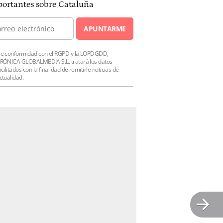
ortantes sobre Cataluña
APUNTARME
e conformidad con el RGPD y la LOPDGDD,
RÓNICA GLOBALMEDIA S.L. tratará los datos
acilitados con la finalidad de remitirle noticias de
ctualidad.