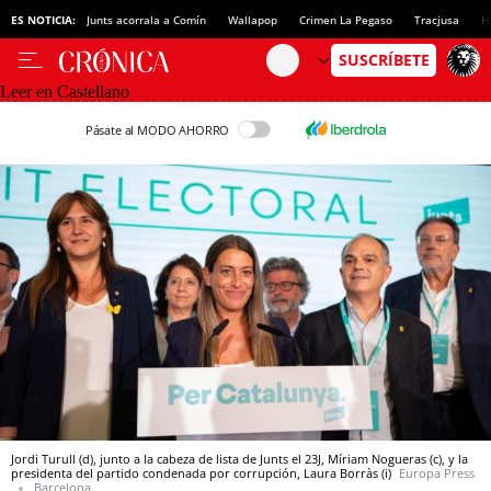
ES NOTICIA:
Junts acorrala a Comín
Wallapop
Crimen La Pegaso
Tracjusa
H
Leer en Castellano
Pásate al MODO AHORRO
Jordi Turull (d), junto a la cabeza de lista de Junts el 23J, Míriam Nogueras (c), y la
presidenta del partido condenada por corrupción, Laura Borràs (i)
Europa Press
Barcelona