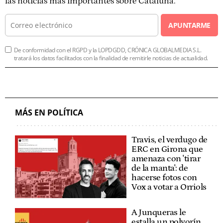
las noticias más importantes sobre Cataluña.
APUNTARME
De conformidad con el RGPD y la LOPDGDD, CRÓNICA GLOBALMEDIA S.L.
tratará los datos facilitados con la finalidad de remitirle noticias de actualidad.
MÁS EN POLÍTICA
Travis, el verdugo de
ERC en Girona que
amenaza con 'tirar
de la manta': de
hacerse fotos con
Vox a votar a Orriols
A Junqueras le
estalla un polvorín