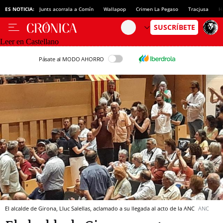
ES NOTICIA:
Junts acorrala a Comín
Wallapop
Crimen La Pegaso
Tracjusa
H
Leer en Castellano
Pásate al MODO AHORRO
El alcalde de Girona, Lluc Salellas, aclamado a su llegada al acto de la ANC
ANC