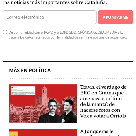
las noticias más importantes sobre Cataluña.
APUNTARME
De conformidad con el RGPD y la LOPDGDD, CRÓNICA GLOBALMEDIA S.L.
tratará los datos facilitados con la finalidad de remitirle noticias de actualidad.
MÁS EN POLÍTICA
Travis, el verdugo de
ERC en Girona que
amenaza con 'tirar
de la manta': de
hacerse fotos con
Vox a votar a Orriols
A Junqueras le