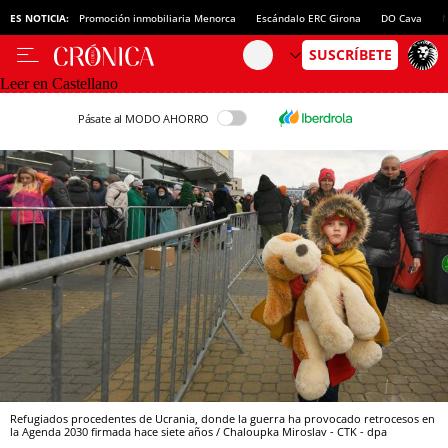
ES NOTICIA:
Promoción inmobiliaria Menorca
Escándalo ERC Girona
DO Cava
N
Leer en Castellano
Pásate al MODO AHORRO
Refugiados procedentes de Ucrania, donde la guerra ha provocado retrocesos en
la Agenda 2030 firmada hace siete años / Chaloupka Miroslav - CTK - dpa