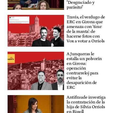
"Desgraciado y
parásito"
Travis, el verdugo de
ERC en Girona que
amenaza con 'tirar
de la manta': de
hacerse fotos con
Vox a votar a Orriols
A Junqueras le
estalla un polvorín
en Girona:
operación
contrarreloj para
evitar la
desaparición de
ERC
Antifraude investiga
la contratación de la
hija de Sílvia Orriols
en Ripoll